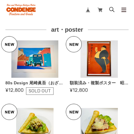
art・poster
80s Design 尾崎眞吾（おざき しんご）「Quiet Sidestreet」 W 77cm H 52.6cm ポスター
額装済み・複製ポスター 昭和レトロ アサヒビール＆リボンシトロン 大日本麦酒 木製フレーム入り
¥12,800
¥12,800
SOLD OUT