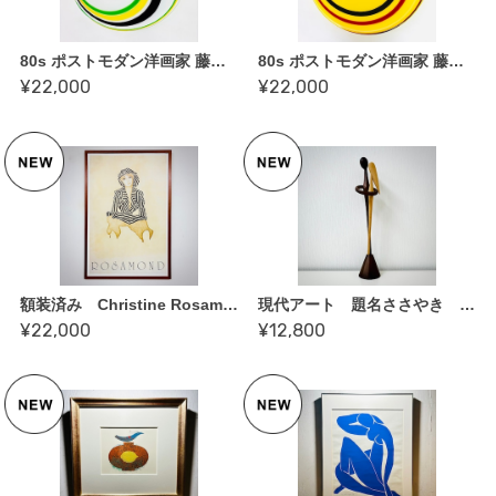
80s ポストモダン洋画家 藤森兼明 加藤工芸 大皿 アートガラス KANEAKI FUJIMORI Art Glass Platter ビンテージ アンティーク 古道具 ①
80s ポストモダン洋画家 藤森兼明 加藤工芸 大皿 アートガラス KANEAKI FUJIMORI Art Glass Platter ビンテージ アンティーク 古道具 ②
¥22,000
¥22,000
額装済み Christine Rosamond「Stripes」クリスティン・ロザモンド ビンテージプリントポスター（1982年）
現代アート 題名ささやき 杉崎泰山 作・創作こけし アートピース 置物 古道具
¥22,000
¥12,800