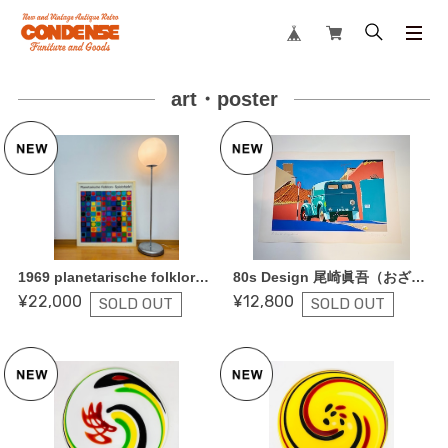
art・poster
1969 planetarische folklore（プラネタリッシェ・フォルクローレ 惑星の民俗玩具 ヴィクトル・ヴァザルリ シルクスクリーンポスター 額装済み
80s Design 尾崎眞吾（おざき しんご）「Quiet Sidestreet」 W 77cm H 52.6cm ポスター
¥22,000
¥12,800
SOLD OUT
SOLD OUT