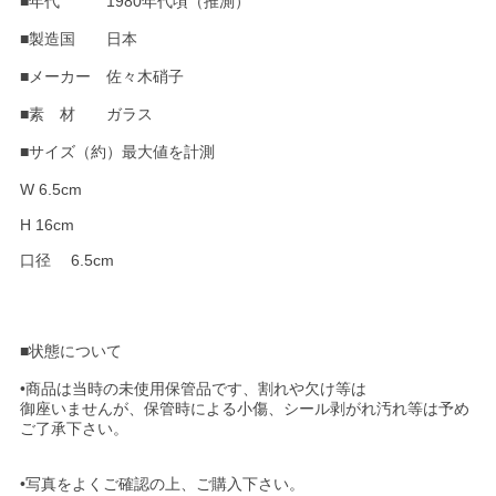
■年代 1980年代頃（推測）
■製造国 日本
■メーカー 佐々木硝子
■素 材 ガラス
■サイズ（約）最大値を計測
W 6.5cm
H 16cm
口径 6.5cm
■状態について
•商品は当時の未使用保管品です、割れや欠け等は
御座いませんが、保管時による小傷、シール剥がれ汚れ等は予め
ご了承下さい。
•写真をよくご確認の上、ご購入下さい。