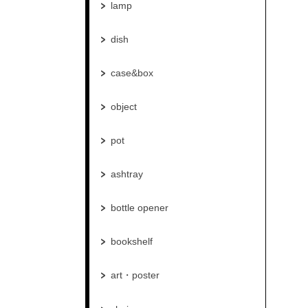
lamp
dish
case&box
object
pot
ashtray
bottle opener
bookshelf
art・poster