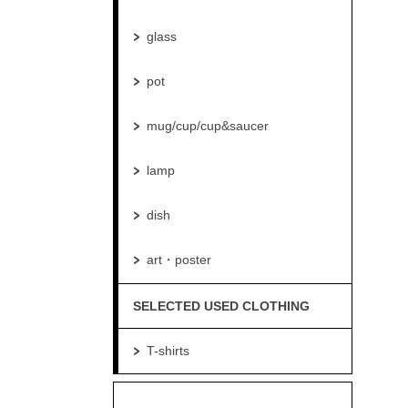
glass
pot
mug/cup/cup&saucer
lamp
dish
art・poster
SELECTED USED CLOTHING
T-shirts