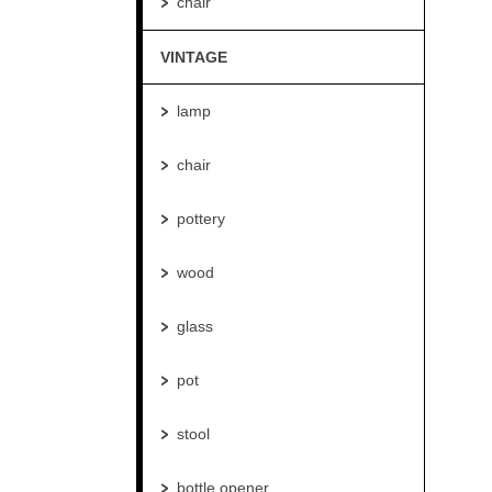
chair
VINTAGE
lamp
chair
pottery
wood
glass
pot
stool
bottle opener