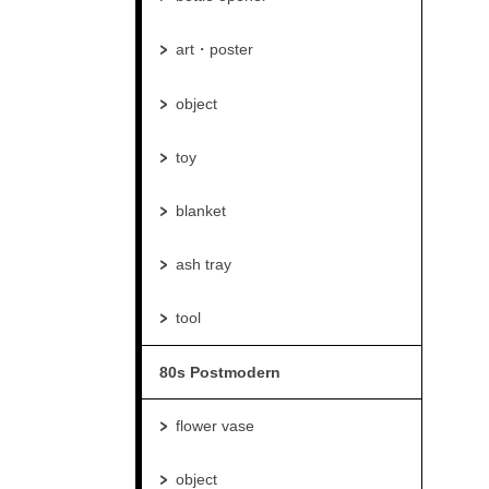
art・poster
object
toy
blanket
ash tray
tool
80s Postmodern
flower vase
object