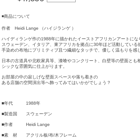
◾️商品について
作者 Heidi Lange （ハイジランゲ ）
ハイディランゲ作の1988年に描かれたイーストアフリカンアートにな
スウェーデン、イタリア、東アフリカを拠点に30年ほど活動している
手染めの布地にプリミティブ且つ繊細なタッチで、優しく温もりを感
日本の古道具や北欧家具等、漆喰やコンクリート、白壁等の壁面とも
シックな雰囲気に仕上がります。
お部屋の中の寂しげな壁面スペースや落ち着きの
ある店舗の空間演出等へ飾ってみてはいかがでしょう？
■年代 1988年
■製造国 スウェーデン
■作者 Heidi Lange
■素 材 アクリル板/布/木フレーム