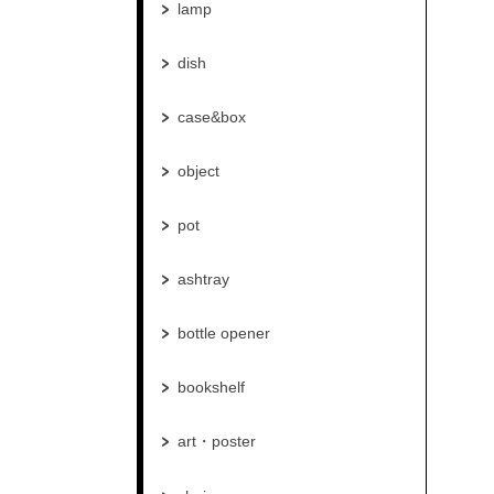
lamp
dish
case&box
object
pot
ashtray
bottle opener
bookshelf
art・poster