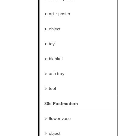
art・poster
object
toy
blanket
ash tray
tool
80s Postmodern
flower vase
object