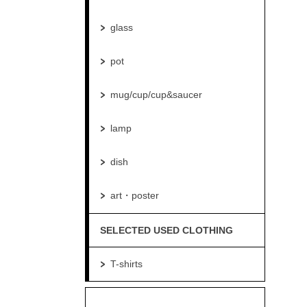
glass
pot
mug/cup/cup&saucer
lamp
dish
art・poster
SELECTED USED CLOTHING
T-shirts