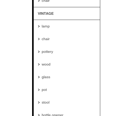
chair
VINTAGE
lamp
chair
pottery
wood
glass
pot
stool
bottle opener